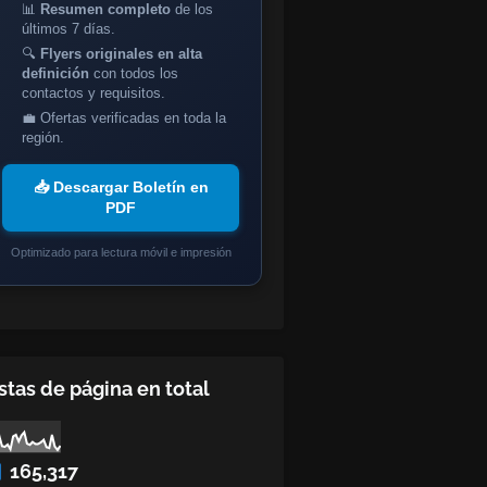
📊
Resumen completo
de los
últimos 7 días.
🔍
Flyers originales en alta
definición
con todos los
contactos y requisitos.
💼 Ofertas verificadas en toda la
región.
📥 Descargar Boletín en
PDF
Optimizado para lectura móvil e impresión
stas de página en total
165,317