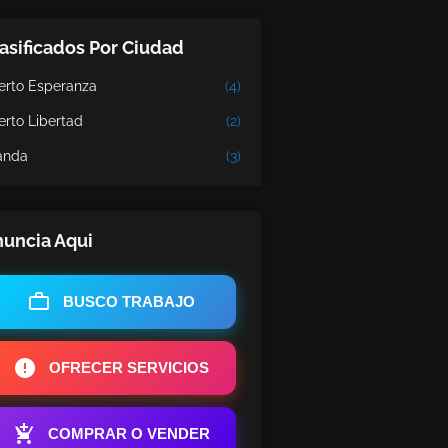
asificados Por Ciudad
erto Esperanza
(4)
erto Libertad
(2)
nda
(3)
uncia Aqui
BUSCO TRABAJO
OFRECER SERVICIOS
COMPRAR O VENDER