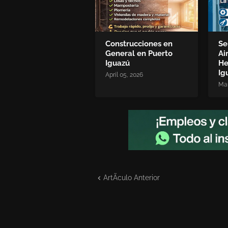
Construcciones en
Se
General en Puerto
Ai
Iguazú
He
Ig
April 05, 2026
Mar
ArtÃ­culo Anterior