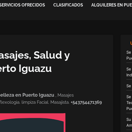
SERVICIOS OFRECIDOS
CLASIFICADOS
ALQUILERES EN PU
sajes, Salud y
Se
Pu
erto Iguazu
Se
Ind
Se
elleza en Puerto Iguazu
, Masajes
Se
exologia. limpiza Facial. Masajista.
+543754471369
Te
Pu
Su
Am