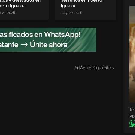
llos y derivados en
Terrenos en Puerto
erto Iguazu
Iguazú
y 21, 2026
July 20, 2026
ArtÃ­culo Siguiente
Te
Pu