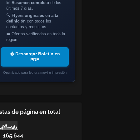
📊
Resumen completo
de los
últimos 7 días.
🔍
Flyers originales en alta
definición
con todos los
contactos y requisitos.
💼 Ofertas verificadas en toda la
región.
📥 Descargar Boletín en
PDF
Optimizado para lectura móvil e impresión
stas de página en total
165,644