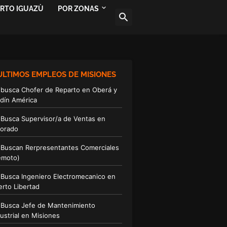
ERTO IGUAZÙ
POR ZONAS
ULTIMOS EMPLEOS DE MISIONES
 busca Chofer de Reparto en Oberá y
rdín América
 Busca Supervisor/a de Ventas en
dorado
 Buscan Rerpresentantes Comerciales
emoto)
 Busca Ingeniero Electromecanico en
erto Libertad
 Busca Jefe de Mantenimiento
ustrial en Misiones