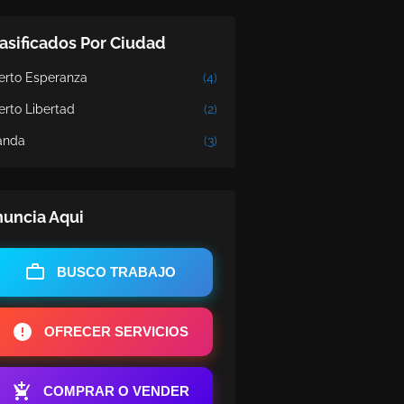
asificados Por Ciudad
erto Esperanza
(4)
erto Libertad
(2)
nda
(3)
uncia Aqui
BUSCO TRABAJO
OFRECER SERVICIOS
COMPRAR O VENDER