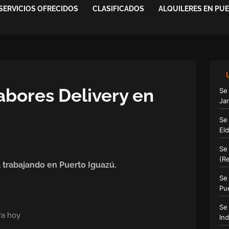
SERVICIOS OFRECIDOS
CLASIFICADOS
ALQUILERES EN PU
Sabores Delivery en
Se
Ja
Se
El
Se
(R
 trabajando en Puerto Iguazú.
Se
Pu
Se
ra hoy
Ind