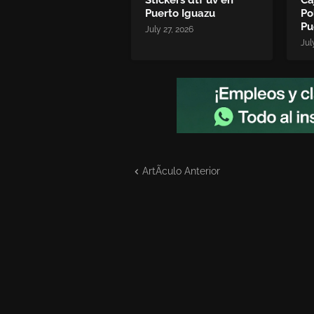
Stickers dtf uv en
Ca
Puerto Iguazu
Po
Pu
July 27, 2026
Jul
ArtÃ­culo Anterior