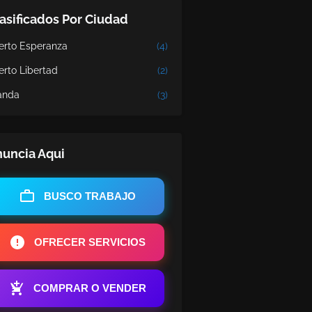
asificados Por Ciudad
erto Esperanza
(4)
erto Libertad
(2)
nda
(3)
uncia Aqui
BUSCO TRABAJO
OFRECER SERVICIOS
COMPRAR O VENDER