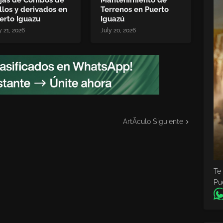
jas de Combos de
Mantenimiento de
llos y derivados en
Terrenos en Puerto
erto Iguazu
Iguazú
y 21, 2026
July 20, 2026
ArtÃ­culo Siguiente
Te
Pu