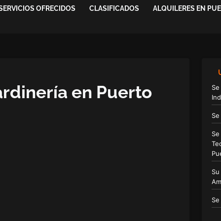
SERVICIOS OFRECIDOS
CLASIFICADOS
ALQUILERES EN PU
ardinería en Puerto
Se
Ind
Se
Se
Te
Pu
Su
Am
Se