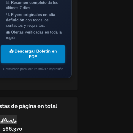
📊
Resumen completo
de los
últimos 7 días.
🔍
Flyers originales en alta
definición
con todos los
contactos y requisitos.
💼 Ofertas verificadas en toda la
región.
📥 Descargar Boletín en
PDF
Optimizado para lectura móvil e impresión
stas de página en total
166,370