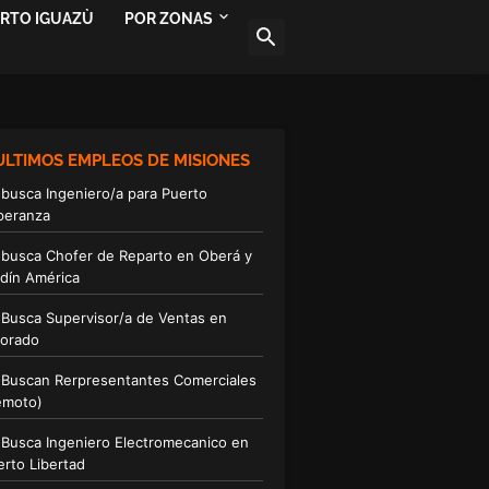
ERTO IGUAZÙ
POR ZONAS
ULTIMOS EMPLEOS DE MISIONES
 busca Ingeniero/a para Puerto
peranza
 busca Chofer de Reparto en Oberá y
rdín América
 Busca Supervisor/a de Ventas en
dorado
 Buscan Rerpresentantes Comerciales
emoto)
 Busca Ingeniero Electromecanico en
erto Libertad