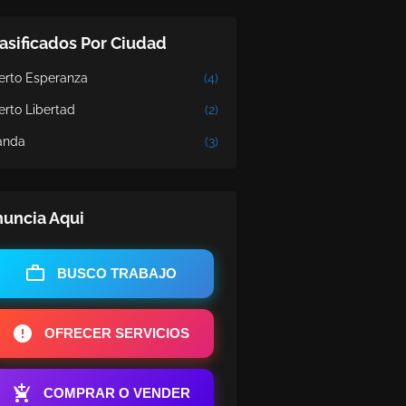
asificados Por Ciudad
erto Esperanza
(4)
erto Libertad
(2)
nda
(3)
uncia Aqui
BUSCO TRABAJO
OFRECER SERVICIOS
COMPRAR O VENDER