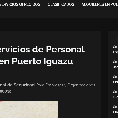
SERVICIOS OFRECIDOS
CLASIFICADOS
ALQUILERES EN PU
rvicios de Personal
Se
Es
en Puerto Iguazu
Se
Ja
Se
El
onal de Seguridad
. Para Empresas y Organizaciones.
588830
Se
(R
Se
Pu