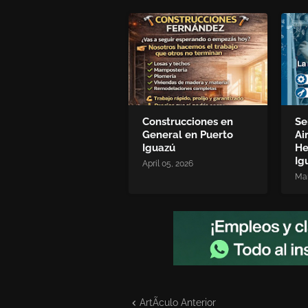
Construcciones en
Se
General en Puerto
Ai
Iguazú
He
Ig
April 05, 2026
Mar
ArtÃ­culo Anterior